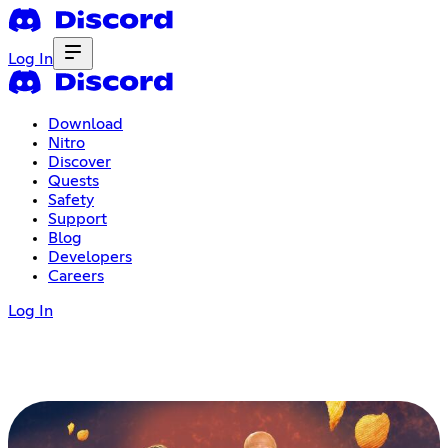
Log In
Download
Nitro
Discover
Quests
Safety
Support
Blog
Developers
Careers
Log In