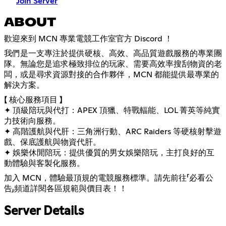
Join Server
ABOUT
歡迎來到 MCN 專業電競工作室官方 Discord ！
我們是一支專注於提供硬核、高效、高品質遊戲服務的專業團
隊。無論您是追求極致排位的玩家、需要高效率搜刮物資的老
闆，或是尋求資源對接的合作夥伴，MCN 都能提供最專業的
解決方案。
【 核心服務項目 】
✦ 頂級陪玩與代打：APEX 頂獵、特戰輻能、LOL 菁英等純實
力技術向服務。
✦ 高階護航與代肝：三角洲行動、ARC Raiders 等硬核射擊遊
戲、保底護航與物資代肝。
✦ 娛樂休閒陪玩：提供優質的男女娛樂陪玩，主打良好的互
動體驗與客製化服務。
加入 MCN，體驗最頂規的電競服務標準。請先前往「必看公
告」頻道詳閱各區規範與價目表！！
Server Details