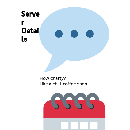
Serve
r
Detai
ls
How chatty?
Like a chill coffee shop