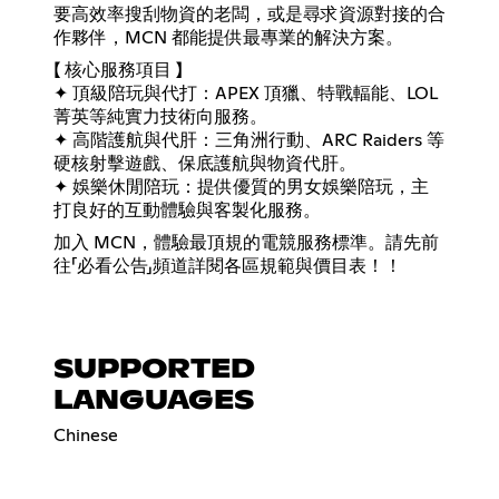
要高效率搜刮物資的老闆，或是尋求資源對接的合
作夥伴，MCN 都能提供最專業的解決方案。
【 核心服務項目 】
✦ 頂級陪玩與代打：APEX 頂獵、特戰輻能、LOL
菁英等純實力技術向服務。
✦ 高階護航與代肝：三角洲行動、ARC Raiders 等
硬核射擊遊戲、保底護航與物資代肝。
✦ 娛樂休閒陪玩：提供優質的男女娛樂陪玩，主
打良好的互動體驗與客製化服務。
加入 MCN，體驗最頂規的電競服務標準。請先前
往「必看公告」頻道詳閱各區規範與價目表！！
SUPPORTED
LANGUAGES
Chinese