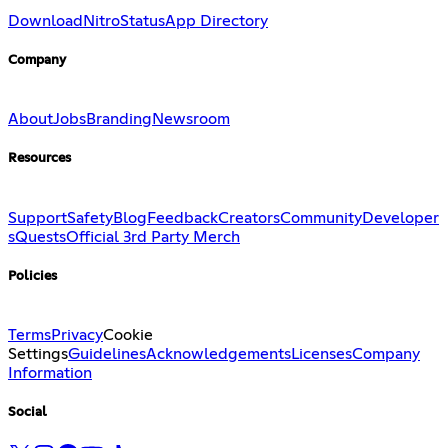
Download
Nitro
Status
App Directory
Company
About
Jobs
Branding
Newsroom
Resources
Support
Safety
Blog
Feedback
Creators
Community
Developer
s
Quests
Official 3rd Party Merch
Policies
Terms
Privacy
Cookie
Settings
Guidelines
Acknowledgements
Licenses
Company
Information
Social