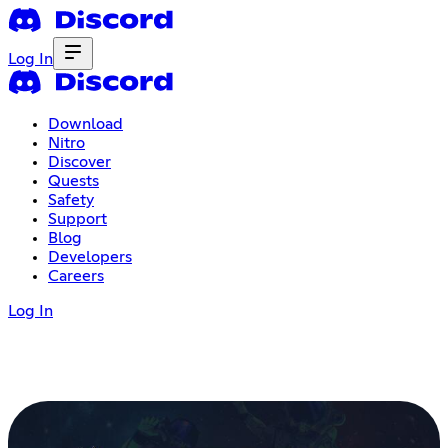
Log In
Download
Nitro
Discover
Quests
Safety
Support
Blog
Developers
Careers
Log In