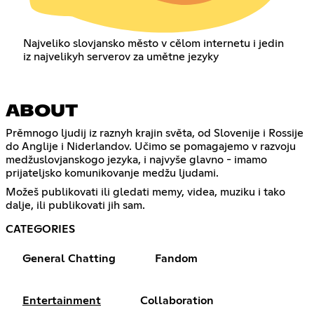
Najveliko slovjansko město v cělom internetu i jedin
iz najvelikyh serverov za umětne jezyky
ABOUT
Prěmnogo ljudij iz raznyh krajin světa, od Slovenije i Rossije
do Anglije i Niderlandov. Učimo se pomagajemo v razvoju
medžuslovjanskogo jezyka, i najvyše glavno - imamo
prijateljsko komunikovanje medžu ljudami.
Možeš publikovati ili gledati memy, videa, muziku i tako
dalje, ili publikovati jih sam.
CATEGORIES
General Chatting
Fandom
Entertainment
Collaboration