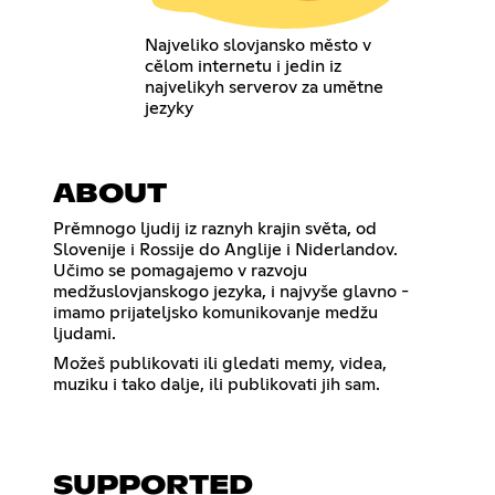
Najveliko slovjansko město v
cělom internetu i jedin iz
najvelikyh serverov za umětne
jezyky
ABOUT
Prěmnogo ljudij iz raznyh krajin světa, od
Slovenije i Rossije do Anglije i Niderlandov.
Učimo se pomagajemo v razvoju
medžuslovjanskogo jezyka, i najvyše glavno -
imamo prijateljsko komunikovanje medžu
ljudami.
Možeš publikovati ili gledati memy, videa,
muziku i tako dalje, ili publikovati jih sam.
SUPPORTED