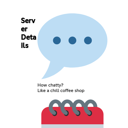
Serv
er
Deta
ils
How chatty?
Like a chill coffee shop