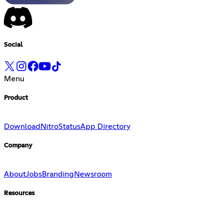
Social
Menu
Product
Download
Nitro
Status
App Directory
Company
About
Jobs
Branding
Newsroom
Resources