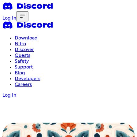
Log In
Download
Nitro
Discover
Quests
Safety
Support
Blog
Developers
Careers
Log In