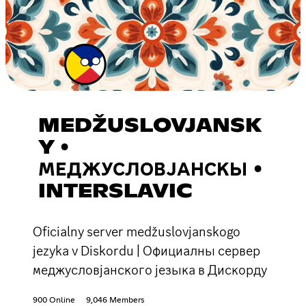
MEDŽUSLOVJANSK
Y •
МЕДЖУСЛОВЈАНСКЫ •
INTERSLAVIC
Oficialny server medžuslovjanskogo
jezyka v Diskordu | Официалны сервер
меджусловјанского језыка в Дискорду
900 Online
9,046 Members