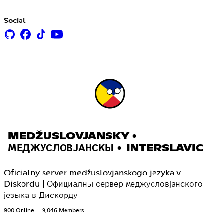
Social
MEDŽUSLOVJANSKY •
МЕДЖУСЛОВЈАНСКЫ • INTERSLAVIC
Oficialny server medžuslovjanskogo jezyka v
Diskordu | Официалны сервер меджусловјанского
језыка в Дискорду
900 Online
9,046 Members