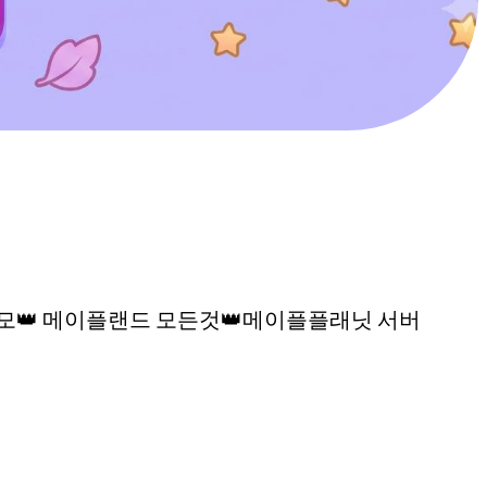
친목도모👑 메이플랜드 모든것👑메이플플래닛 서버