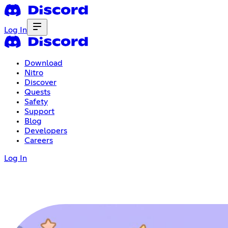
Log In
Download
Nitro
Discover
Quests
Safety
Support
Blog
Developers
Careers
Log In