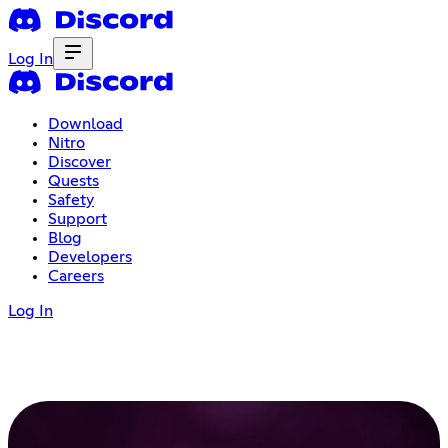
Log In
Download
Nitro
Discover
Quests
Safety
Support
Blog
Developers
Careers
Log In