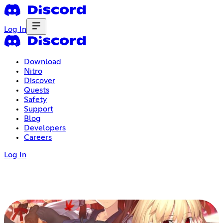
Log In
Download
Nitro
Discover
Quests
Safety
Support
Blog
Developers
Careers
Log In