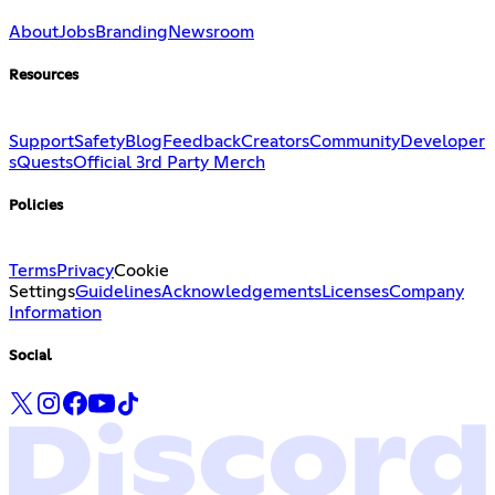
About
Jobs
Branding
Newsroom
Resources
Support
Safety
Blog
Feedback
Creators
Community
Developer
s
Quests
Official 3rd Party Merch
Policies
Terms
Privacy
Cookie
Settings
Guidelines
Acknowledgements
Licenses
Company
Information
Social