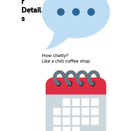
r
Detail
s
How chatty?
Like a chill coffee shop