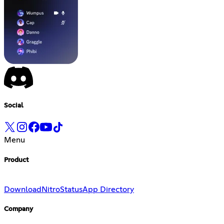
Social
Menu
Product
Download
Nitro
Status
App Directory
Company