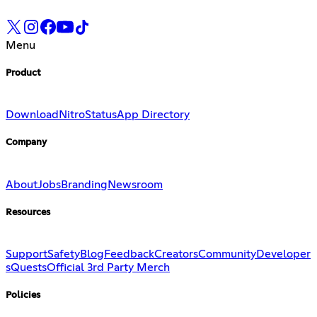
Menu
Product
Download
Nitro
Status
App Directory
Company
About
Jobs
Branding
Newsroom
Resources
Support
Safety
Blog
Feedback
Creators
Community
Developer
s
Quests
Official 3rd Party Merch
Policies