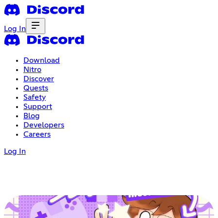
Log In
Download
Nitro
Discover
Quests
Safety
Support
Blog
Developers
Careers
Log In