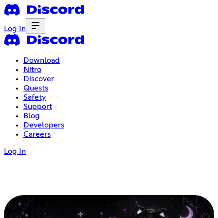
Log In
Download
Nitro
Discover
Quests
Safety
Support
Blog
Developers
Careers
Log In