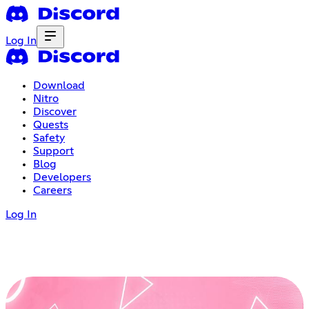
Log In
Download
Nitro
Discover
Quests
Safety
Support
Blog
Developers
Careers
Log In