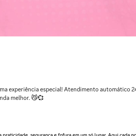
a experiência especial! Atendimento automático 24
inda melhor. 😼💞
raticidade, segurança e fofura em um só lugar. Aqui cada no