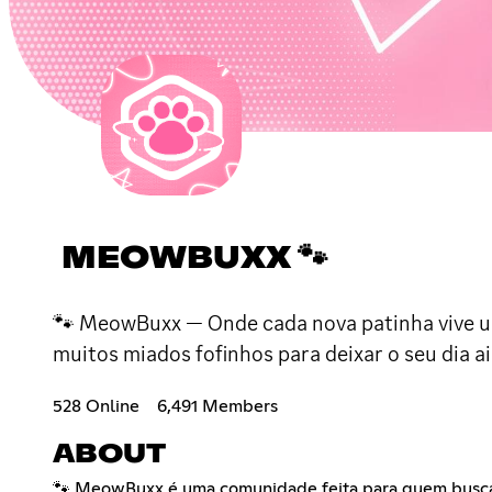
MEOWBUXX 🐾
🐾 MeowBuxx — Onde cada nova patinha vive um
muitos miados fofinhos para deixar o seu dia a
528 Online
6,491 Members
ABOUT
🐾 MeowBuxx é uma comunidade feita para quem busca p