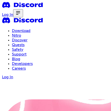
Log In
Download
Nitro
Discover
Quests
Safety
Support
Blog
Developers
Careers
Log In