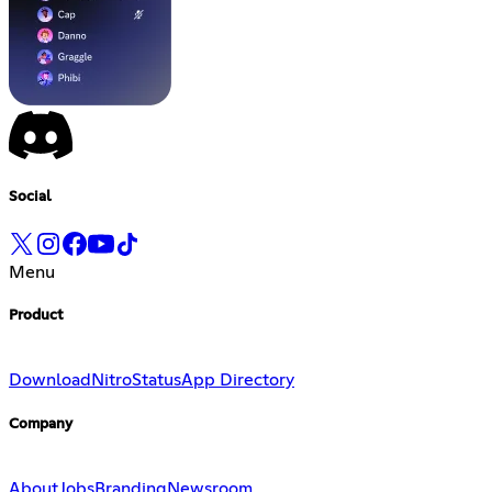
Social
Menu
Product
Download
Nitro
Status
App Directory
Company
About
Jobs
Branding
Newsroom