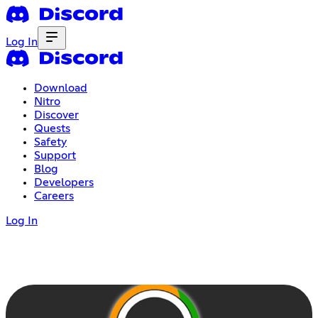
Log In
Download
Nitro
Discover
Quests
Safety
Support
Blog
Developers
Careers
Log In