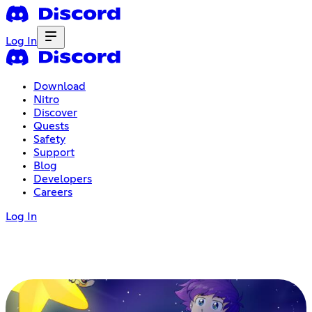
Log In
Download
Nitro
Discover
Quests
Safety
Support
Blog
Developers
Careers
Log In