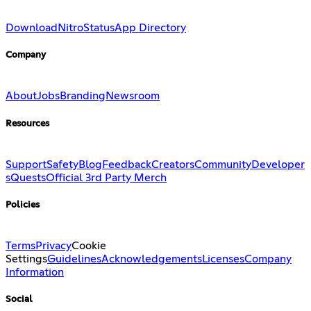
Download
Nitro
Status
App Directory
Company
About
Jobs
Branding
Newsroom
Resources
Support
Safety
Blog
Feedback
Creators
Community
Developer
s
Quests
Official 3rd Party Merch
Policies
Terms
Privacy
Cookie
Settings
Guidelines
Acknowledgements
Licenses
Company
Information
Social