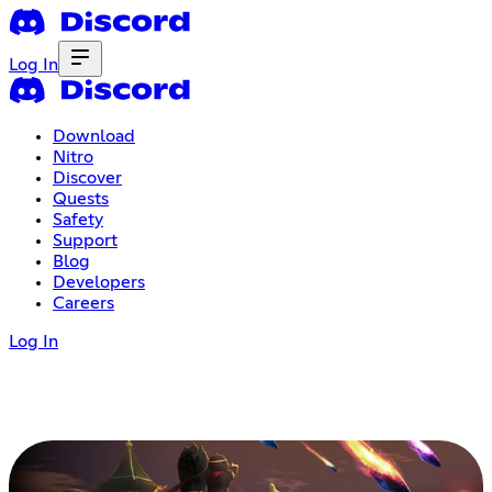
Log In
Download
Nitro
Discover
Quests
Safety
Support
Blog
Developers
Careers
Log In