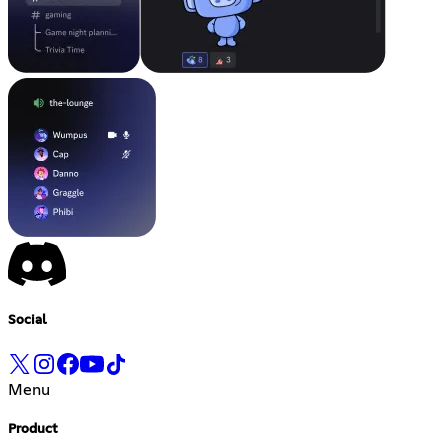
Social
Menu
Product