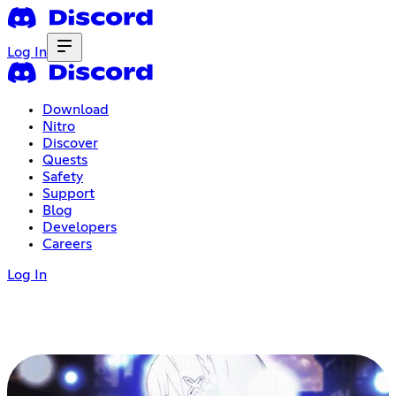
Log In
Download
Nitro
Discover
Quests
Safety
Support
Blog
Developers
Careers
Log In