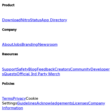
Product
Download
Nitro
Status
App Directory
Company
About
Jobs
Branding
Newsroom
Resources
Support
Safety
Blog
Feedback
Creators
Community
Developer
s
Quests
Official 3rd Party Merch
Policies
Terms
Privacy
Cookie
Settings
Guidelines
Acknowledgements
Licenses
Company
Information