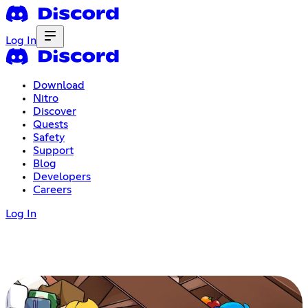
Log In
Download
Nitro
Discover
Quests
Safety
Support
Blog
Developers
Careers
Log In