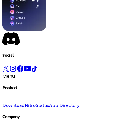
Social
Menu
Product
Download
Nitro
Status
App Directory
Company