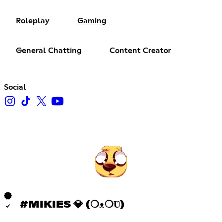
Roleplay
Gaming
General Chatting
Content Creator
Social
#MIKIES 💎 (❍ᴥ❍Ʋ)