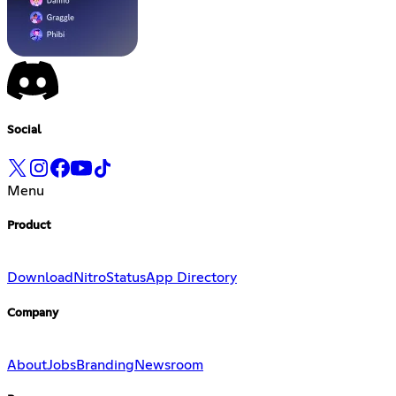
Social
Menu
Product
Download
Nitro
Status
App Directory
Company
About
Jobs
Branding
Newsroom