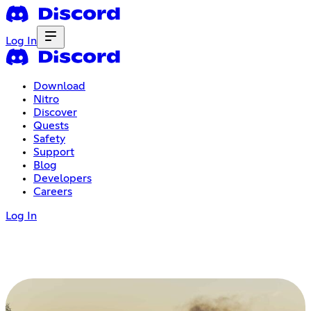
Log In
Download
Nitro
Discover
Quests
Safety
Support
Blog
Developers
Careers
Log In