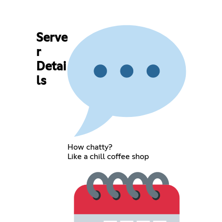
Serve
r
Detai
ls
How chatty?
Like a chill coffee shop