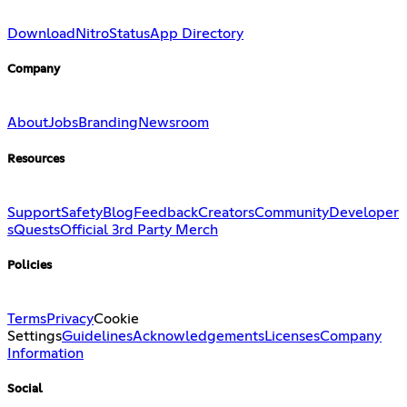
Download
Nitro
Status
App Directory
Company
About
Jobs
Branding
Newsroom
Resources
Support
Safety
Blog
Feedback
Creators
Community
Developer
s
Quests
Official 3rd Party Merch
Policies
Terms
Privacy
Cookie
Settings
Guidelines
Acknowledgements
Licenses
Company
Information
Social