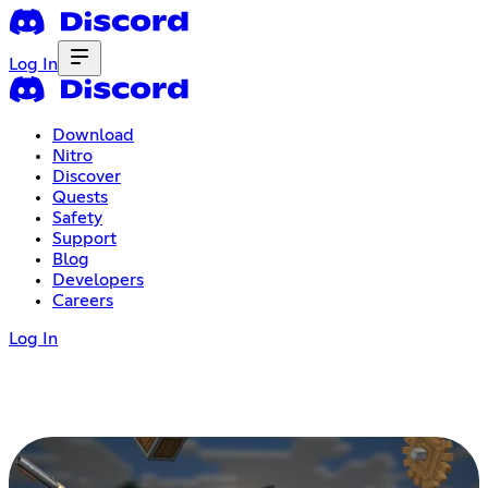
Log In
Download
Nitro
Discover
Quests
Safety
Support
Blog
Developers
Careers
Log In