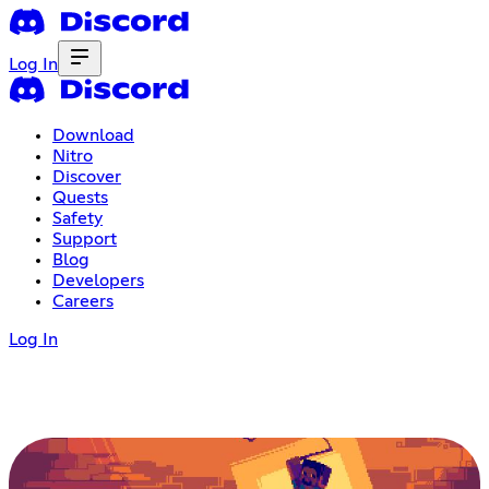
Log In
Download
Nitro
Discover
Quests
Safety
Support
Blog
Developers
Careers
Log In