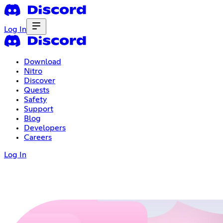
Log In
Download
Nitro
Discover
Quests
Safety
Support
Blog
Developers
Careers
Log In