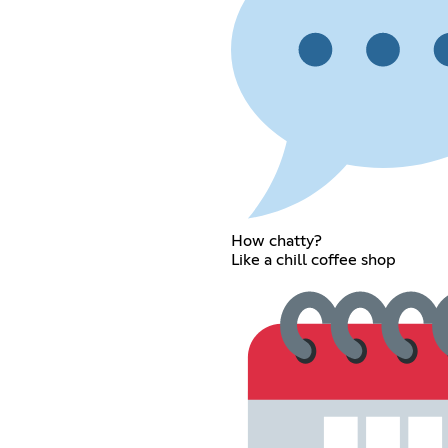
How chatty?
Like a chill coffee shop