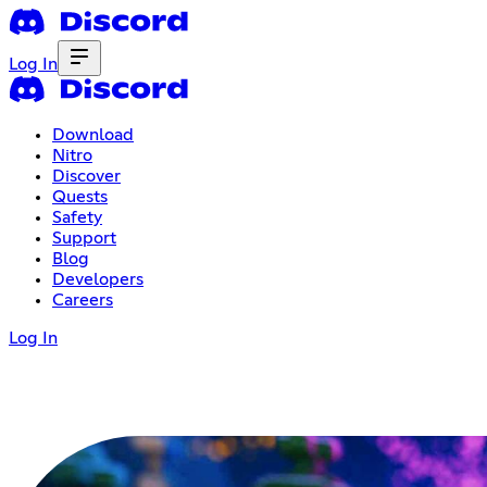
Log In
Download
Nitro
Discover
Quests
Safety
Support
Blog
Developers
Careers
Log In