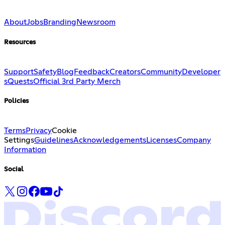
About
Jobs
Branding
Newsroom
Resources
Support
Safety
Blog
Feedback
Creators
Community
Developer
s
Quests
Official 3rd Party Merch
Policies
Terms
Privacy
Cookie
Settings
Guidelines
Acknowledgements
Licenses
Company
Information
Social