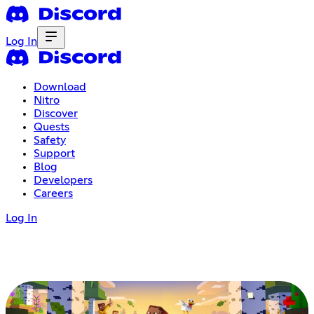
Log In
Download
Nitro
Discover
Quests
Safety
Support
Blog
Developers
Careers
Log In