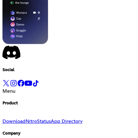
Social
Menu
Product
Download
Nitro
Status
App Directory
Company