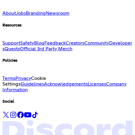
About
Jobs
Branding
Newsroom
Resources
Support
Safety
Blog
Feedback
Creators
Community
Developer
s
Quests
Official 3rd Party Merch
Policies
Terms
Privacy
Cookie
Settings
Guidelines
Acknowledgements
Licenses
Company
Information
Social