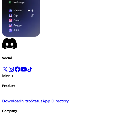
Social
Menu
Product
Download
Nitro
Status
App Directory
Company