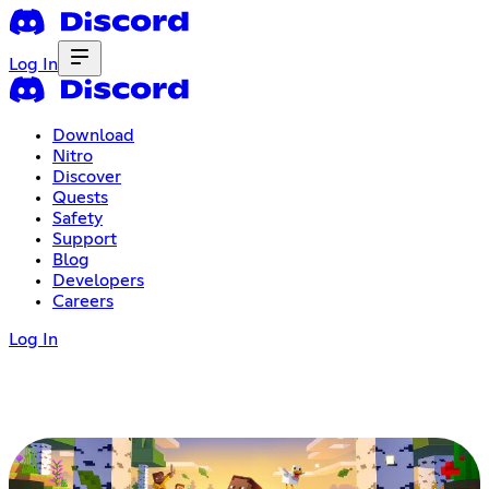
Log In
Download
Nitro
Discover
Quests
Safety
Support
Blog
Developers
Careers
Log In