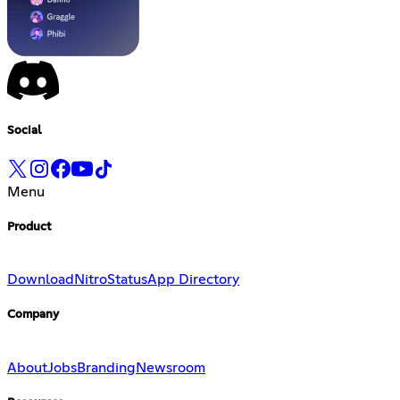
Social
Menu
Product
Download
Nitro
Status
App Directory
Company
About
Jobs
Branding
Newsroom