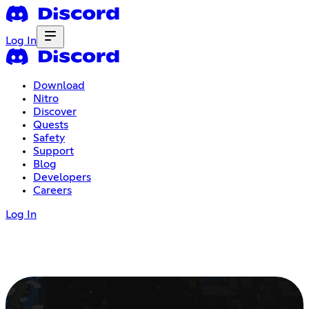
Log In
Download
Nitro
Discover
Quests
Safety
Support
Blog
Developers
Careers
Log In