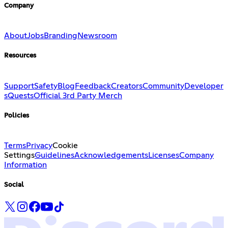
Company
About
Jobs
Branding
Newsroom
Resources
Support
Safety
Blog
Feedback
Creators
Community
Developer
s
Quests
Official 3rd Party Merch
Policies
Terms
Privacy
Cookie
Settings
Guidelines
Acknowledgements
Licenses
Company
Information
Social