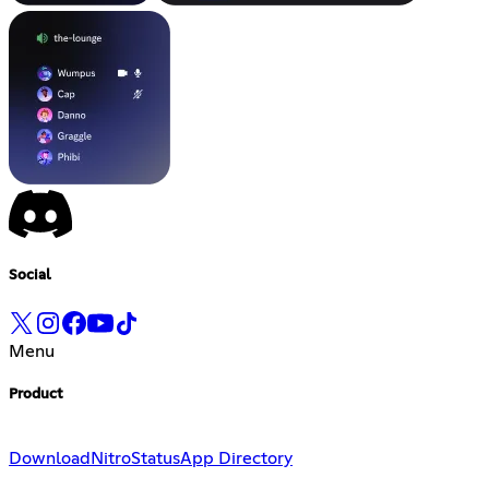
Social
Menu
Product
Download
Nitro
Status
App Directory