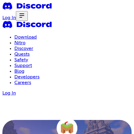
Log In
Download
Nitro
Discover
Quests
Safety
Support
Blog
Developers
Careers
Log In