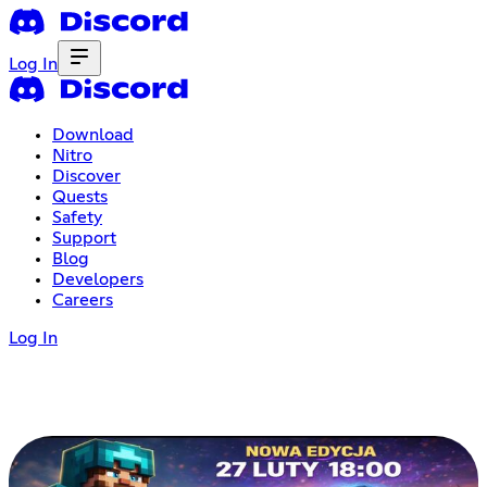
Log In
Download
Nitro
Discover
Quests
Safety
Support
Blog
Developers
Careers
Log In