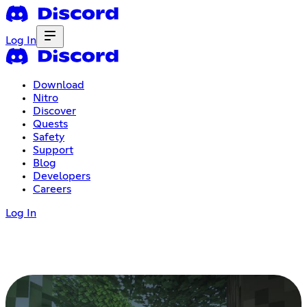
Log In
Download
Nitro
Discover
Quests
Safety
Support
Blog
Developers
Careers
Log In