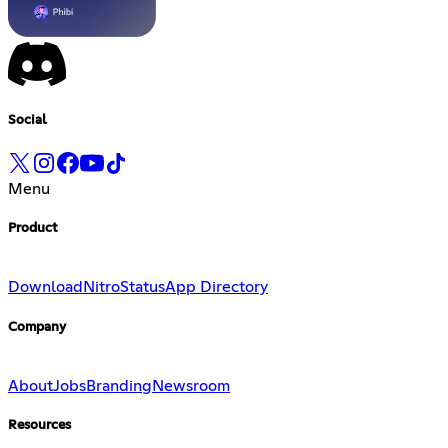
Social
Menu
Product
Download
Nitro
Status
App Directory
Company
About
Jobs
Branding
Newsroom
Resources