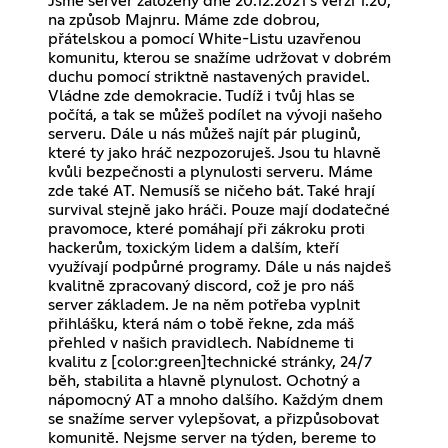
Jsme server založený dne 20.12.2021 s verzí 1.20,
na způsob Majnru. Máme zde dobrou,
přátelskou a pomocí White-Listu uzavřenou
komunitu, kterou se snažíme udržovat v dobrém
duchu pomocí striktně nastavených pravidel.
Vládne zde demokracie. Tudíž i tvůj hlas se
počítá, a tak se můžeš podílet na vývoji našeho
serveru. Dále u nás můžeš najít pár pluginů,
které ty jako hráč nezpozoruješ. Jsou tu hlavně
kvůli bezpečnosti a plynulosti serveru. Máme
zde také AT. Nemusíš se ničeho bát. Také hrají
survival stejně jako hráči. Pouze mají dodatečné
pravomoce, které pomáhají při zákroku proti
hackerům, toxickým lidem a dalším, kteří
využívají podpůrné programy. Dále u nás najdeš
kvalitně zpracovaný discord, což je pro náš
server základem. Je na něm potřeba vyplnit
přihlášku, která nám o tobě řekne, zda máš
přehled v našich pravidlech. Nabídneme ti
kvalitu z [color:green]technické stránky, 24/7
běh, stabilita a hlavně plynulost. Ochotný a
nápomocný AT a mnoho dalšího. Každým dnem
se snažíme server vylepšovat, a přizpůsobovat
komunitě. Nejsme server na týden, bereme to