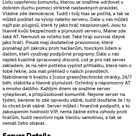
Listu uzavřenou komunitu, kterou se snažíme udržovat v
dobrém duchu pomocí striktně nastavených pravidel.
Vládne zde demokracie. Tudíž i tvůj hlas se počítá, a tak se
můžeš podílet na vývoji našeho serveru. Dále u nás můžeš
najít pár pluginů, které ty jako hráč nezpozoruješ. Jsou tu
hlavně kvůli bezpečnosti a plynulosti serveru. Máme zde
také AT. Nemusíš se ničeho bát. Také hrají survival stejně
jako hráči. Pouze mají dodatečné pravomoce, které
pomáhají při zákroku proti hackerům, toxickým lidem a
dalším, kteří využívají podpůrné programy. Dále u nás
najdeš kvalitně zpracovaný discord, což je pro náš server
základem. Je na něm potřeba vyplnit přihlášku, která nám o
tobě řekne, zda máš přehled v našich pravidlech.
Nabídneme ti kvalitu z [color:green]technické stránky, 24/7
běh, stabilita a hlavně plynulost. Ochotný a nápomocný AT
a mnoho dalšího. Každým dnem se snažíme server
vylepšovat, a přizpůsobovat komunitě. Nejsme server na
týden, bereme to zde opravdu vážně, tudíž doufáme že i ty
to chceš brát vážně. Server můžeš i finančně podpořit, a to
zakoupením hodnosti VIP, nemá žádné extra výhody proti
hráčům, tudíž neovlivní nijak Vanillu samotnou, a tak se
nemáš čeho obávat.