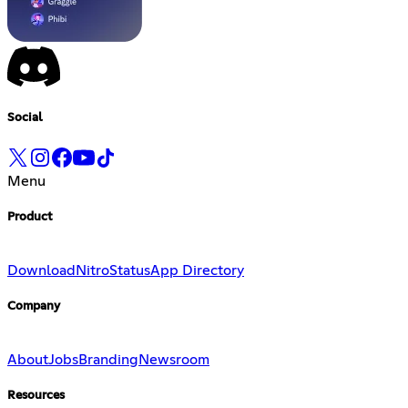
Social
Menu
Product
Download
Nitro
Status
App Directory
Company
About
Jobs
Branding
Newsroom
Resources