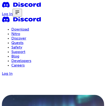
Log In
Download
Nitro
Discover
Quests
Safety
Support
Blog
Developers
Careers
Log In