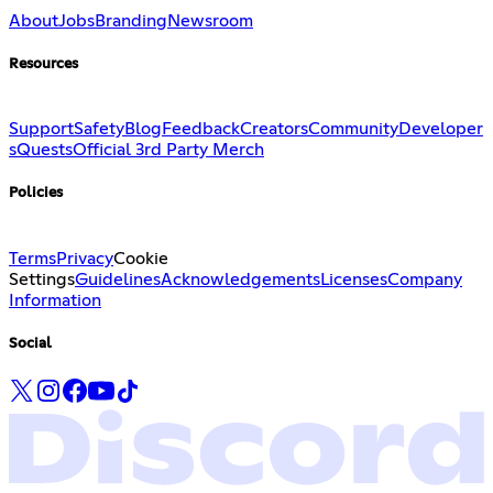
About
Jobs
Branding
Newsroom
Resources
Support
Safety
Blog
Feedback
Creators
Community
Developer
s
Quests
Official 3rd Party Merch
Policies
Terms
Privacy
Cookie
Settings
Guidelines
Acknowledgements
Licenses
Company
Information
Social