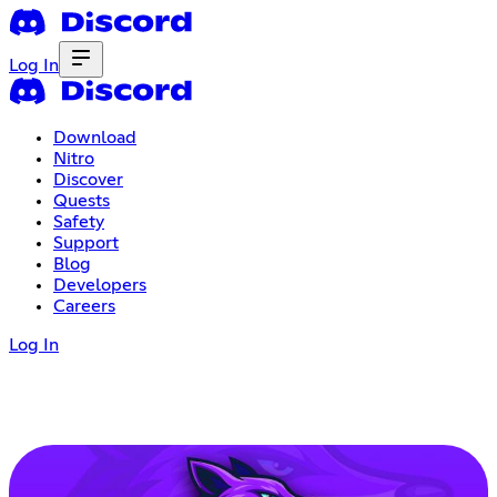
Log In
Download
Nitro
Discover
Quests
Safety
Support
Blog
Developers
Careers
Log In