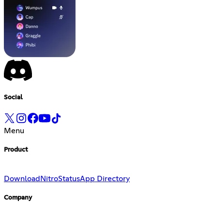
Social
Menu
Product
Download
Nitro
Status
App Directory
Company