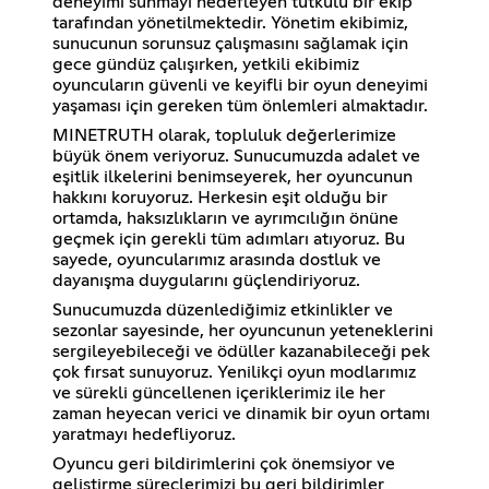
deneyimi sunmayı hedefleyen tutkulu bir ekip
tarafından yönetilmektedir. Yönetim ekibimiz,
sunucunun sorunsuz çalışmasını sağlamak için
gece gündüz çalışırken, yetkili ekibimiz
oyuncuların güvenli ve keyifli bir oyun deneyimi
yaşaması için gereken tüm önlemleri almaktadır.
MINETRUTH olarak, topluluk değerlerimize
büyük önem veriyoruz. Sunucumuzda adalet ve
eşitlik ilkelerini benimseyerek, her oyuncunun
hakkını koruyoruz. Herkesin eşit olduğu bir
ortamda, haksızlıkların ve ayrımcılığın önüne
geçmek için gerekli tüm adımları atıyoruz. Bu
sayede, oyuncularımız arasında dostluk ve
dayanışma duygularını güçlendiriyoruz.
Sunucumuzda düzenlediğimiz etkinlikler ve
sezonlar sayesinde, her oyuncunun yeteneklerini
sergileyebileceği ve ödüller kazanabileceği pek
çok fırsat sunuyoruz. Yenilikçi oyun modlarımız
ve sürekli güncellenen içeriklerimiz ile her
zaman heyecan verici ve dinamik bir oyun ortamı
yaratmayı hedefliyoruz.
Oyuncu geri bildirimlerini çok önemsiyor ve
geliştirme süreçlerimizi bu geri bildirimler