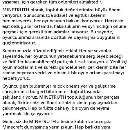
yaşaması için gereken tüm önlemleri almaktadır.
MINETRUTH olarak, topluluk değerlerimize büyük önem
veriyoruz. Sunucumuzda adalet ve eşitlik ilkelerini
benimseyerek, her oyuncunun hakkını koruyoruz. Herkesin
eşit olduğu bir ortamda, haksızlıkların ve ayrımcılığın önüne
geçmek için gerekli tüm adımları atıyoruz. Bu sayede,
oyuncularımız arasında dostluk ve dayanışma duygularını
güçlendiriyoruz.
Sunucumuzda düzenlediğimiz etkinlikler ve sezonlar
sayesinde, her oyuncunun yeteneklerini sergileyebileceği
ve ödüller kazanabileceği pek çok fırsat sunuyoruz. Yenilikçi
oyun modlarımız ve sürekli güncellenen içeriklerimiz ile her
zaman heyecan verici ve dinamik bir oyun ortamı yaratmayı
hedefliyoruz.
Oyuncu geri bildirimlerini çok önemsiyor ve geliştirme
süreçlerimizi bu geri bildirimler doğrultusunda
şekillendiriyoruz. MINETRUTH topluluğunun bir parçası
olarak, fikirlerinizi ve önerilerinizi bizimle paylaşmaktan
çekinmeyin. Hep birlikte daha iyi bir oyun deneyimi
yaratmak için çalışıyoruz.
Gelin, siz de MINETRUTH ailesine katılın ve bu eşsiz
Minecraft dünyasında yerinizi alın. Hep birlikte yeni