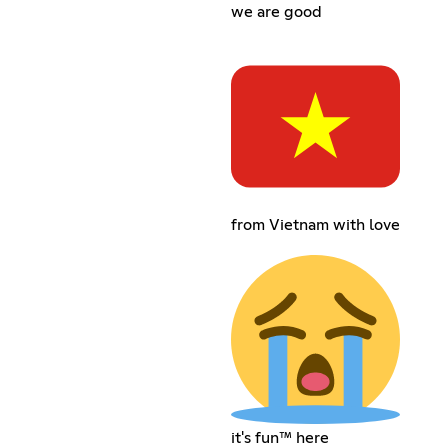
we are good
from Vietnam with love
it's fun™️ here