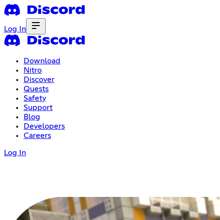
Log In
Download
Nitro
Discover
Quests
Safety
Support
Blog
Developers
Careers
Log In