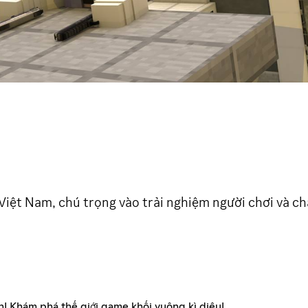
 Việt Nam, chú trọng vào trải nghiệm người chơi và c
! Khám phá thế giới game khối vuông kì diệu!