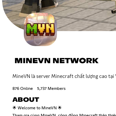
MINEVN NETWORK
MineVN là server Minecraft chất lượng cao tại
876 Online
5,737 Members
ABOUT
🌟 Welcome to MineVN 🌟
Tham gia cùng MineVN, cộng đồng Minecraft thân thiện