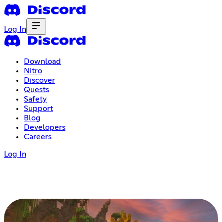
Log In
Download
Nitro
Discover
Quests
Safety
Support
Blog
Developers
Careers
Log In