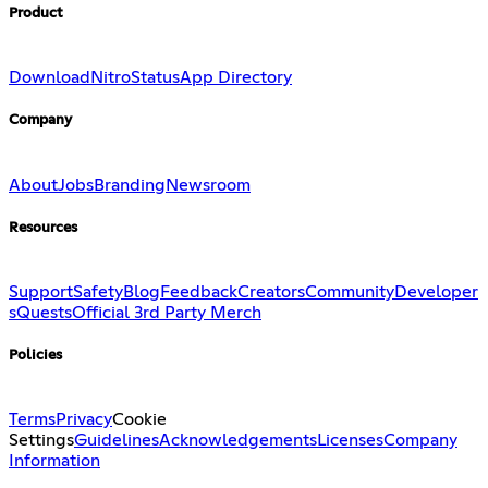
Product
Download
Nitro
Status
App Directory
Company
About
Jobs
Branding
Newsroom
Resources
Support
Safety
Blog
Feedback
Creators
Community
Developer
s
Quests
Official 3rd Party Merch
Policies
Terms
Privacy
Cookie
Settings
Guidelines
Acknowledgements
Licenses
Company
Information