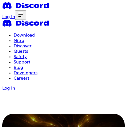
Log In
Download
Nitro
Discover
Quests
Safety
Support
Blog
Developers
Careers
Log In