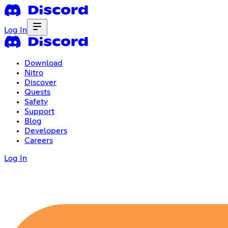
Log In
Download
Nitro
Discover
Quests
Safety
Support
Blog
Developers
Careers
Log In