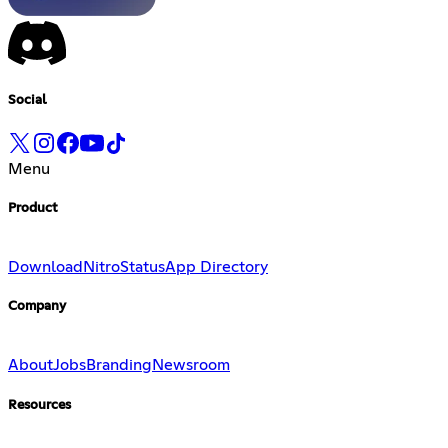
Social
Menu
Product
Download
Nitro
Status
App Directory
Company
About
Jobs
Branding
Newsroom
Resources