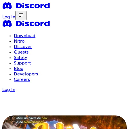
Log In
Download
Nitro
Discover
Quests
Safety
Support
Blog
Developers
Careers
Log In