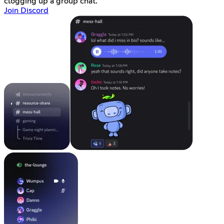
clogging up a group chat.
Join Discord