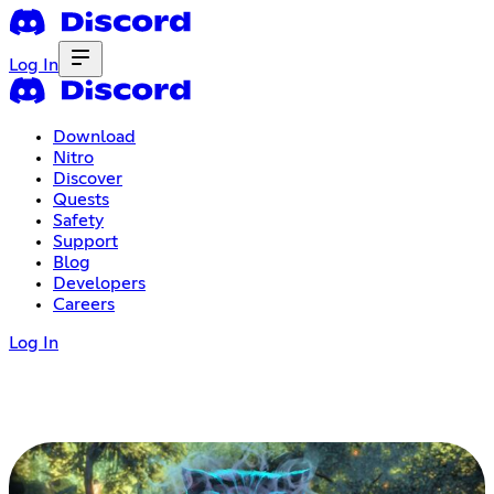
Log In
Download
Nitro
Discover
Quests
Safety
Support
Blog
Developers
Careers
Log In