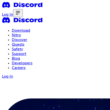
Log In
Download
Nitro
Discover
Quests
Safety
Support
Blog
Developers
Careers
Log In