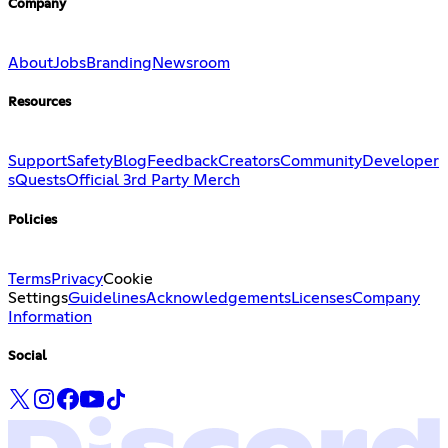
Company
About
Jobs
Branding
Newsroom
Resources
Support
Safety
Blog
Feedback
Creators
Community
Developer
s
Quests
Official 3rd Party Merch
Policies
Terms
Privacy
Cookie
Settings
Guidelines
Acknowledgements
Licenses
Company
Information
Social