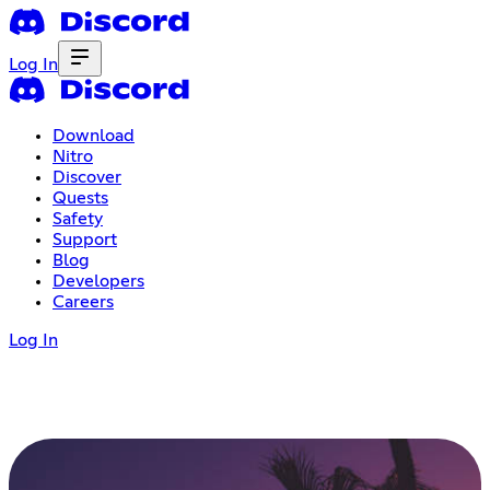
Log In
Download
Nitro
Discover
Quests
Safety
Support
Blog
Developers
Careers
Log In