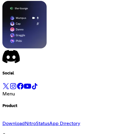
Social
Menu
Product
Download
Nitro
Status
App Directory