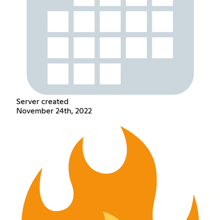
Server created
November 24th, 2022