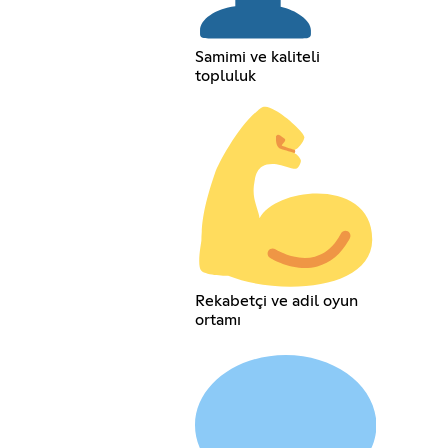
Samimi ve kaliteli
topluluk
Rekabetçi ve adil oyun
ortamı