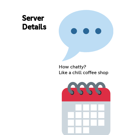
Server
Details
How chatty?
Like a chill coffee shop