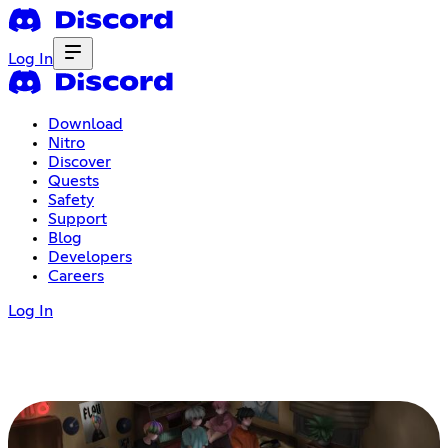
Log In
Download
Nitro
Discover
Quests
Safety
Support
Blog
Developers
Careers
Log In