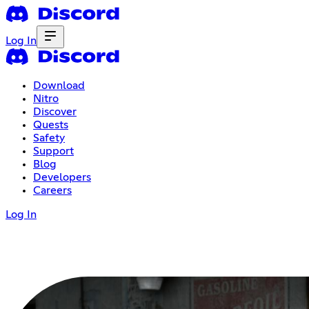
Log In
Download
Nitro
Discover
Quests
Safety
Support
Blog
Developers
Careers
Log In