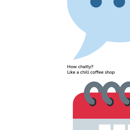
How chatty?
Like a chill coffee shop