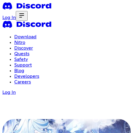
Log In
Download
Nitro
Discover
Quests
Safety
Support
Blog
Developers
Careers
Log In