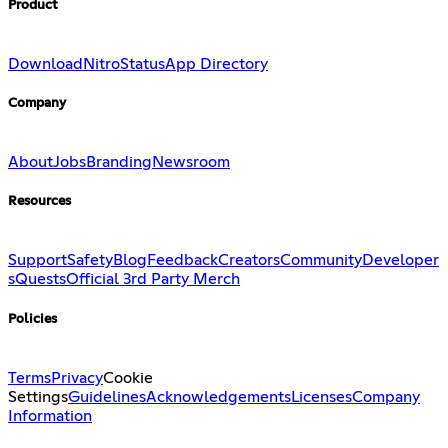
Product
Download
Nitro
Status
App Directory
Company
About
Jobs
Branding
Newsroom
Resources
Support
Safety
Blog
Feedback
Creators
Community
Developer
s
Quests
Official 3rd Party Merch
Policies
Terms
Privacy
Cookie
Settings
Guidelines
Acknowledgements
Licenses
Company
Information