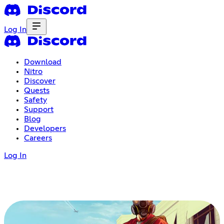
Log In
Download
Nitro
Discover
Quests
Safety
Support
Blog
Developers
Careers
Log In