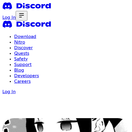
Log In
Download
Nitro
Discover
Quests
Safety
Support
Blog
Developers
Careers
Log In