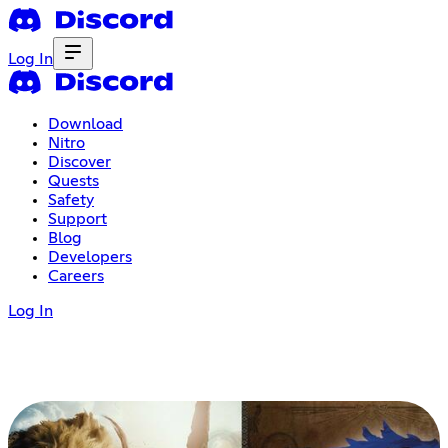
Log In
Download
Nitro
Discover
Quests
Safety
Support
Blog
Developers
Careers
Log In