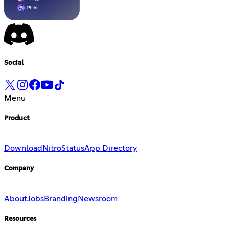
Social
Menu
Product
Download
Nitro
Status
App Directory
Company
About
Jobs
Branding
Newsroom
Resources