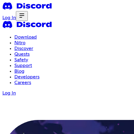
Log In
Download
Nitro
Discover
Quests
Safety
Support
Blog
Developers
Careers
Log In