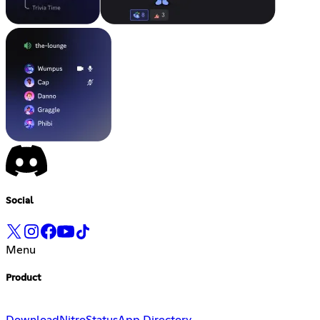
Social
Menu
Product