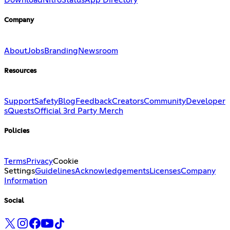
Download
Nitro
Status
App Directory
Company
About
Jobs
Branding
Newsroom
Resources
Support
Safety
Blog
Feedback
Creators
Community
Developer
s
Quests
Official 3rd Party Merch
Policies
Terms
Privacy
Cookie
Settings
Guidelines
Acknowledgements
Licenses
Company
Information
Social