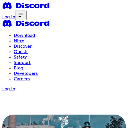
Log In
Download
Nitro
Discover
Quests
Safety
Support
Blog
Developers
Careers
Log In