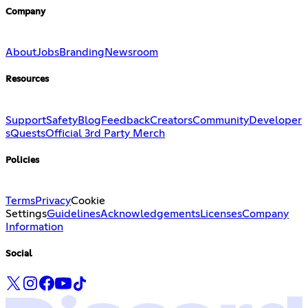
Company
About
Jobs
Branding
Newsroom
Resources
Support
Safety
Blog
Feedback
Creators
Community
Developer
s
Quests
Official 3rd Party Merch
Policies
Terms
Privacy
Cookie
Settings
Guidelines
Acknowledgements
Licenses
Company
Information
Social