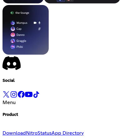
Social
Menu
Product
Download
Nitro
Status
App Directory