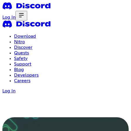
Log In
Download
Nitro
Discover
Quests
Safety
Support
Blog
Developers
Careers
Log In