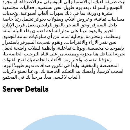
لبث طريقة لعبك، أو الاستماع إلى الموسيقى مع الأصدقاء، أو مجرد
التجمع والسوالف بعد يوم طويل. نحن نستضيف فعاليات مجتمعية
مثيرة ودورية، بما في ذلك سهرات ألعاب أسبوعية، وتحديات
مسابقات ثقافية، وعروض أفلام، وبطولات بجوائز تشمل رتباً خاصة
داخل السيرفر وحق التفاخر بالفوز للرابحين.يعمل فريق الإدارة
الخبير والودود لدينا على مدار الساعة لضمان بقاء البيئة آمنة،
ومنظمة، ومحترمة، وخالية تماماً من أي سلوكيات سامة للجميع.
نحن نقدر الآراء والاقتراحات، ونقوم بتحديث السيرفر باستمرار
بإيموجيات مخصصة، وبوتات تفاعلية، وأنظمة ليفلات واضحة لجعل
تجربة التفاعل هنا مجزية وممتعة.مر على قناة الترحيب الخاصة بنا،
وعرّفنا بنفسك، واختر رتب الألعاب الخاصة بك لفتح القنوات
المخصصة والمخفية، وابدأ في تكوين صداقات تدوم طويلاً اليوم.
اسحب كرسياً، وأمسك بيد التحكم الخاصة بك، ودعنا نصنع ذكريات
ألعاب لا تُنسى معاً. مرحباً بك في المجتمع!
Server Details