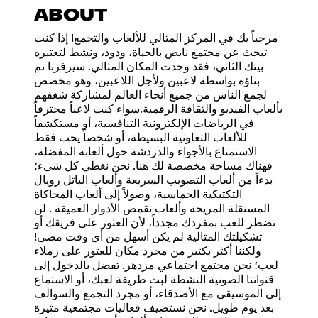
ABOUT
مرحباً بك في المركز المثالي للألعاب والتجمع! إذا كنت
تبحث عن مجتمع نابض بالحياة، ودود، ونشط لتعتبره
بيتك الثاني، فقد وجدت المكان المثالي. سيرفرنا تم
بناؤه بواسطة لاعبين ولأجل اللاعبين، وهو مخصص
لجمع الناس من جميع أنحاء العالم لمشاركة شغفهم
بألعاب الفيديو والثقافة الرقمية.سواء كنت لاعباً محترفاً
في الرياضات الإلكترونية التنافسية، أو مستكشفاً
للألعاب التعاونية البسيطة، أو شخصاً يحب فقط
الاستمتاع بالأجواء والدردشة حول ألعابه المفضلة،
فهناك مساحة مخصصة لك هنا. نحن نغطي كل شيء؛
بدءاً من ألعاب التصويب السريعة وألعاب الباتل رويال
التكتيكية الحماسية، وصولاً إلى ألعاب المحاكاة
المستقلة المريحة وألعاب تقمص الأدوار العميقة . لن
تضطر للعب بمفردك مجدداً، لأن العثور على فريقك أو
تشكيلتك المثالية لم يكن أسهل من أي وقت مضى!
ولكننا أكثر بكثير من مجرد مكان للعثور على زملاء
لعب؛ نحن مجتمع اجتماعي مزدهر. تفضل بالدخول إلى
قنواتنا الصوتية النشطة لبث طريقة لعبك، أو الاستماع
إلى الموسيقى مع الأصدقاء، أو مجرد التجمع والسوالف
بعد يوم طويل. نحن نستضيف فعاليات مجتمعية مثيرة