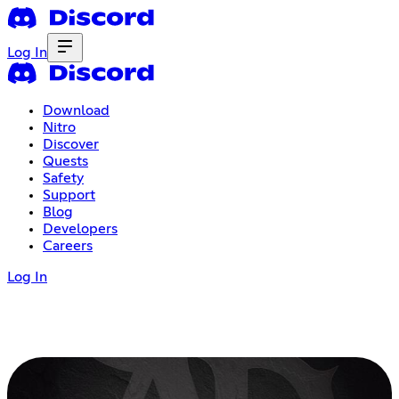
Log In
Download
Nitro
Discover
Quests
Safety
Support
Blog
Developers
Careers
Log In