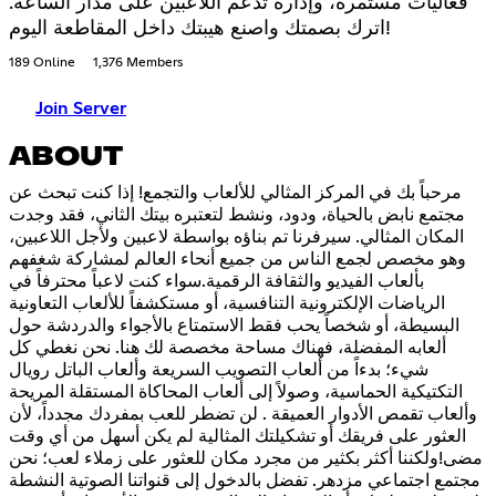
فعاليات مستمرة، وإدارة تدعم اللاعبين على مدار الساعة.
اترك بصمتك واصنع هيبتك داخل المقاطعة اليوم!
189 Online
1,376 Members
Join Server
ABOUT
مرحباً بك في المركز المثالي للألعاب والتجمع! إذا كنت تبحث عن
مجتمع نابض بالحياة، ودود، ونشط لتعتبره بيتك الثاني، فقد وجدت
المكان المثالي. سيرفرنا تم بناؤه بواسطة لاعبين ولأجل اللاعبين،
وهو مخصص لجمع الناس من جميع أنحاء العالم لمشاركة شغفهم
بألعاب الفيديو والثقافة الرقمية.سواء كنت لاعباً محترفاً في
الرياضات الإلكترونية التنافسية، أو مستكشفاً للألعاب التعاونية
البسيطة، أو شخصاً يحب فقط الاستمتاع بالأجواء والدردشة حول
ألعابه المفضلة، فهناك مساحة مخصصة لك هنا. نحن نغطي كل
شيء؛ بدءاً من ألعاب التصويب السريعة وألعاب الباتل رويال
التكتيكية الحماسية، وصولاً إلى ألعاب المحاكاة المستقلة المريحة
وألعاب تقمص الأدوار العميقة . لن تضطر للعب بمفردك مجدداً، لأن
العثور على فريقك أو تشكيلتك المثالية لم يكن أسهل من أي وقت
مضى!ولكننا أكثر بكثير من مجرد مكان للعثور على زملاء لعب؛ نحن
مجتمع اجتماعي مزدهر. تفضل بالدخول إلى قنواتنا الصوتية النشطة