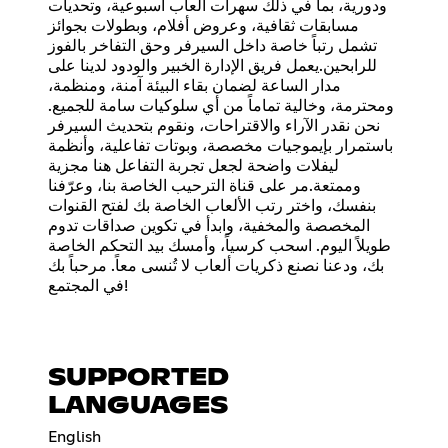
ودورية، بما في ذلك سهرات ألعاب أسبوعية، وتحديات
مسابقات ثقافية، وعروض أفلام، وبطولات بجوائز
تشمل رتباً خاصة داخل السيرفر وحق التفاخر بالفوز
للرابحين.يعمل فريق الإدارة الخبير والودود لدينا على
مدار الساعة لضمان بقاء البيئة آمنة، ومنظمة،
ومحترمة، وخالية تماماً من أي سلوكيات سامة للجميع.
نحن نقدر الآراء والاقتراحات، ونقوم بتحديث السيرفر
باستمرار بإيموجيات مخصصة، وبوتات تفاعلية، وأنظمة
ليفلات واضحة لجعل تجربة التفاعل هنا مجزية
وممتعة.مر على قناة الترحيب الخاصة بنا، وعرّفنا
بنفسك، واختر رتب الألعاب الخاصة بك لفتح القنوات
المخصصة والمخفية، وابدأ في تكوين صداقات تدوم
طويلاً اليوم. اسحب كرسياً، وأمسك بيد التحكم الخاصة
بك، ودعنا نصنع ذكريات ألعاب لا تُنسى معاً. مرحباً بك
في المجتمع!
SUPPORTED
LANGUAGES
English