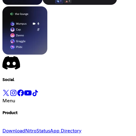
Social
Menu
Product
Download
Nitro
Status
App Directory