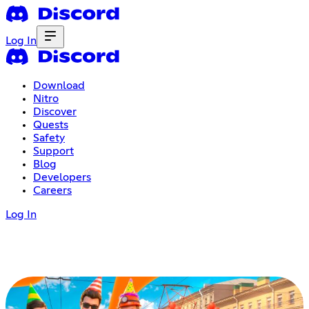
Log In
Download
Nitro
Discover
Quests
Safety
Support
Blog
Developers
Careers
Log In