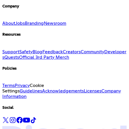
Company
About
Jobs
Branding
Newsroom
Resources
Support
Safety
Blog
Feedback
Creators
Community
Developer
s
Quests
Official 3rd Party Merch
Policies
Terms
Privacy
Cookie
Settings
Guidelines
Acknowledgements
Licenses
Company
Information
Social