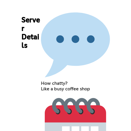
Serve
r
Detai
ls
How chatty?
Like a busy coffee shop