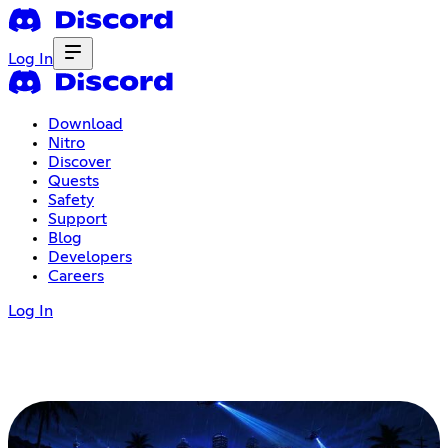
Log In
Download
Nitro
Discover
Quests
Safety
Support
Blog
Developers
Careers
Log In