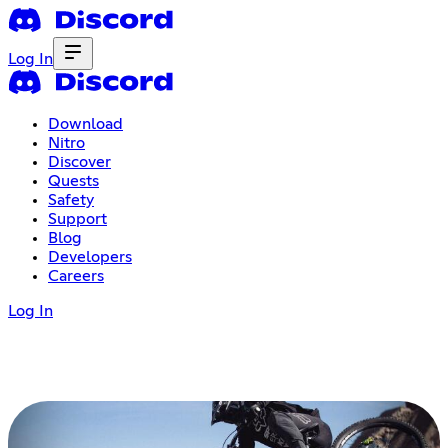
Log In
Download
Nitro
Discover
Quests
Safety
Support
Blog
Developers
Careers
Log In